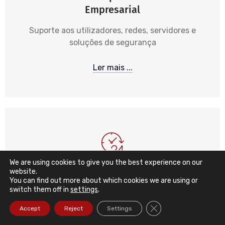
Empresarial
Suporte aos utilizadores, redes, servidores e
soluções de segurança
Ler mais ...
We are using cookies to give you the best experience on our
website.
Suporte Informático 24/7 365
You can find out more about which cookies we are using or
switch them off in
settings
.
Monitorização e Alarmística 24 horas, 365 dias,
aliado de suporte local, remoto e telefónico
Close GDPR Cookie Ba
Accept
Reject
Settings