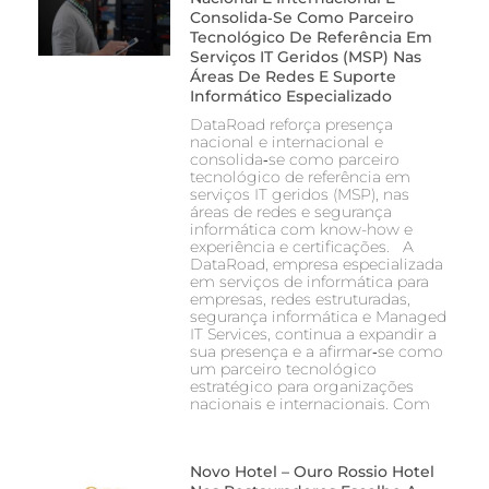
Consolida‑se Como Parceiro
Tecnológico De Referência Em
Serviços IT Geridos (MSP) Nas
Áreas De Redes E Suporte
Informático Especializado
DataRoad reforça presença
nacional e internacional e
consolida‑se como parceiro
tecnológico de referência em
serviços IT geridos (MSP), nas
áreas de redes e segurança
informática com know-how e
experiência e certificações. A
DataRoad, empresa especializada
em serviços de informática para
empresas, redes estruturadas,
segurança informática e Managed
IT Services, continua a expandir a
sua presença e a afirmar‑se como
um parceiro tecnológico
estratégico para organizações
nacionais e internacionais. Com
Novo Hotel – Ouro Rossio Hotel