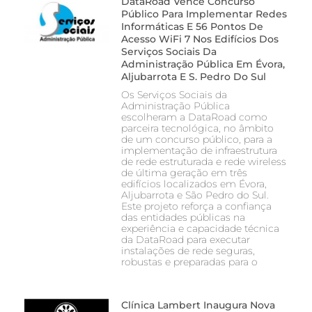
DataRoad Vence Concurso
Público Para Implementar Redes
Informáticas E 56 Pontos De
Acesso WiFi 7 Nos Edifícios Dos
Serviços Sociais Da
Administração Pública Em Évora,
Aljubarrota E S. Pedro Do Sul
Os Serviços Sociais da
Administração Pública
escolheram a DataRoad como
parceira tecnológica, no âmbito
de um concurso público, para a
implementação de infraestrutura
de rede estruturada e rede wireless
de última geração em três
edifícios localizados em Évora,
Aljubarrota e São Pedro do Sul.
Este projeto reforça a confiança
das entidades públicas na
experiência e capacidade técnica
da DataRoad para executar
instalações de rede seguras,
robustas e preparadas para o
Clínica Lambert Inaugura Nova