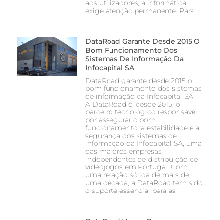
aos utilizadores, a informática
exige atenção permanente. Para
DataRoad Garante Desde 2015 O
Bom Funcionamento Dos
Sistemas De Informação Da
Infocapital SA
DataRoad garante desde 2015 o
bom funcionamento dos sistemas
de informação da Infocapital SA
A DataRoad é, desde 2015, o
parceiro tecnológico responsável
por assegurar o bom
funcionamento, a estabilidade e a
segurança dos sistemas de
informação da Infocapital SA, uma
das maiores empresas
independentes de distribuição de
videojogos em Portugal. Com
uma relação sólida de mais de
uma década, a DataRoad tem sido
o suporte essencial para as