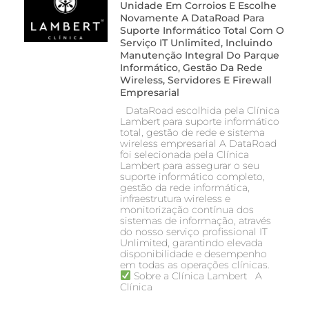
Unidade Em Corroios E Escolhe
Novamente A DataRoad Para
Suporte Informático Total Com O
Serviço IT Unlimited, Incluindo
Manutenção Integral Do Parque
Informático, Gestão Da Rede
Wireless, Servidores E Firewall
Empresarial
DataRoad escolhida pela Clínica
Lambert para suporte informático
total, gestão de rede e sistema
wireless empresarial A DataRoad
foi selecionada pela Clínica
Lambert para assegurar o seu
suporte informático completo,
gestão da rede informática,
infraestrutura wireless e
monitorização contínua dos
sistemas de informação, através
do nosso serviço profissional IT
Unlimited, garantindo elevada
disponibilidade e desempenho
em todas as operações clínicas.
Sobre a Clínica Lambert A
Clínica