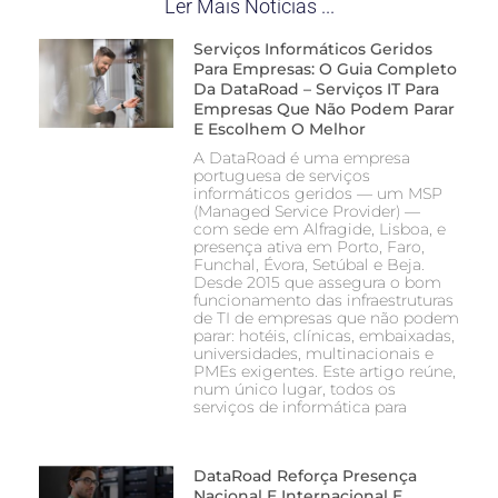
Ler Mais Notícias ...
Serviços Informáticos Geridos
Para Empresas: O Guia Completo
Da DataRoad – Serviços IT Para
Empresas Que Não Podem Parar
E Escolhem O Melhor
A DataRoad é uma empresa
portuguesa de serviços
informáticos geridos — um MSP
(Managed Service Provider) —
com sede em Alfragide, Lisboa, e
presença ativa em Porto, Faro,
Funchal, Évora, Setúbal e Beja.
Desde 2015 que assegura o bom
funcionamento das infraestruturas
de TI de empresas que não podem
parar: hotéis, clínicas, embaixadas,
universidades, multinacionais e
PMEs exigentes. Este artigo reúne,
num único lugar, todos os
serviços de informática para
DataRoad Reforça Presença
Nacional E Internacional E