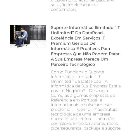
6 pisos no coração de Lisboa. A
solução implementada
contemplou:
Suporte Informático Ilimitado “IT
Unlimited” Da DataRoad.
Excelência Em Serviços IT
Premium Geridos De
Informática E Proativos Para
Empresas Que Não Podem Parar.
A Sua Empresa Merece Um
Parceiro Tecnológico
Como Funciona o Suporte
Informático Ilimitado ” IT
Unlimited ” da DataRoad A
Informática da Sua Empresa Está a
parar o Negócio? Descubra
Como as algumas empresas de
Referência em Portugal e
internacionais resolveram este
problema. Gerir a infraestrutura
tecnológica de uma empresa
nunca foi tão crítico — nem tão
complexo. Entre servidores, redes,
cibersegurança, backups e suporte