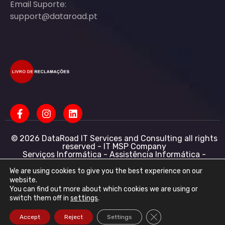
Email Suporte:
support@dataroad.pt
© 2026 DataRoad IT Services and Consulting all rights
reserved - IT MSP Company
Serviços Informática - Assistência Informática -
Redes Informática Empresas - Suporte Informático
Empresarial
We are using cookies to give you the best experience on our
website.
DataRoad IT Services and Consulting LDA NIF:
You can find out more about which cookies we are using or
513368078 - CAE: 62201-R4 - Capital Social :
switch them off in
settings
.
50.001,00 € - Conservatória do registo comercial
R.N.P.C
Close GDPR Cookie Ba
Accept
Reject
Settings