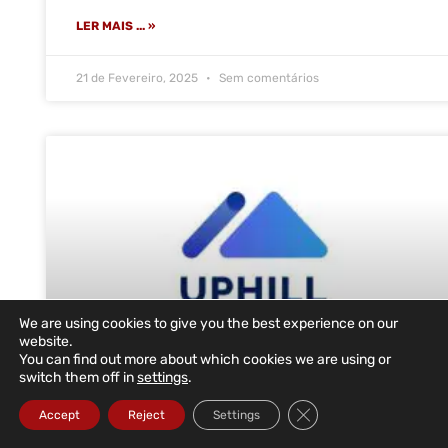
LER MAIS ... »
21 de Fevereiro, 2025
Sem comentários
We are using cookies to give you the best experience on our
website.
You can find out more about which cookies we are using or
switch them off in
settings
.
UpHill Health volta a escolher a
Close GDPR Cookie Ba
Accept
Reject
Settings
DataRoad para o novo escritório em