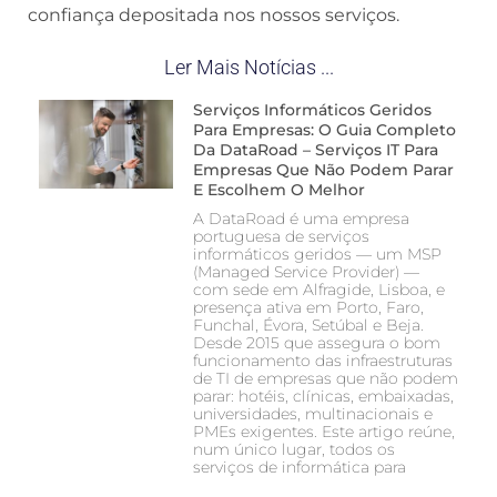
confiança depositada nos nossos serviços.
Ler Mais Notícias ...
Serviços Informáticos Geridos
Para Empresas: O Guia Completo
Da DataRoad – Serviços IT Para
Empresas Que Não Podem Parar
E Escolhem O Melhor
A DataRoad é uma empresa
portuguesa de serviços
informáticos geridos — um MSP
(Managed Service Provider) —
com sede em Alfragide, Lisboa, e
presença ativa em Porto, Faro,
Funchal, Évora, Setúbal e Beja.
Desde 2015 que assegura o bom
funcionamento das infraestruturas
de TI de empresas que não podem
parar: hotéis, clínicas, embaixadas,
universidades, multinacionais e
PMEs exigentes. Este artigo reúne,
num único lugar, todos os
serviços de informática para