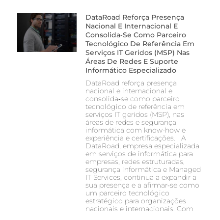
DataRoad Reforça Presença
Nacional E Internacional E
Consolida‑se Como Parceiro
Tecnológico De Referência Em
Serviços IT Geridos (MSP) Nas
Áreas De Redes E Suporte
Informático Especializado
DataRoad reforça presença
nacional e internacional e
consolida‑se como parceiro
tecnológico de referência em
serviços IT geridos (MSP), nas
áreas de redes e segurança
informática com know-how e
experiência e certificações. A
DataRoad, empresa especializada
em serviços de informática para
empresas, redes estruturadas,
segurança informática e Managed
IT Services, continua a expandir a
sua presença e a afirmar‑se como
um parceiro tecnológico
estratégico para organizações
nacionais e internacionais. Com