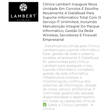
Clínica Lambert Inaugura Nova
Unidade Em Corroios E Escolhe
Novamente A DataRoad Para
Suporte Informático Total Com O
Serviço IT Unlimited, Incluindo
Manutenção Integral Do Parque
Informático, Gestão Da Rede
Wireless, Servidores E Firewall
Empresarial
DataRoad escolhida pela Clínica
Lambert para suporte informático
total, gestão de rede e sistema
wireless empresarial A DataRoad
foi selecionada pela Clínica
Lambert para assegurar o seu
suporte informático completo,
gestão da rede informática,
infraestrutura wireless e
monitorização contínua dos
sistemas de informação, através
do nosso serviço profissional IT
Unlimited, garantindo elevada
disponibilidade e desempenho
em todas as operações clínicas.
Sobre a Clínica Lambert A
Clínica