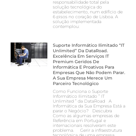
responsabilidade total pela
solução tecnológica do
estabelecimento, num edifício de
6 pisos no coração de Lisboa. A
solução implementada
contemplou:
Suporte Informático Ilimitado “IT
Unlimited” Da DataRoad.
Excelência Em Serviços IT
Premium Geridos De
Informática E Proativos Para
Empresas Que Não Podem Parar.
A Sua Empresa Merece Um
Parceiro Tecnológico
Como Funciona o Suporte
Informático Ilimitado ” IT
Unlimited ” da DataRoad A
Informática da Sua Empresa Está a
parar o Negócio? Descubra
Como as algumas empresas de
Referência em Portugal e
internacionais resolveram este
problema. Gerir a infraestrutura
tecnológica de uma empresa