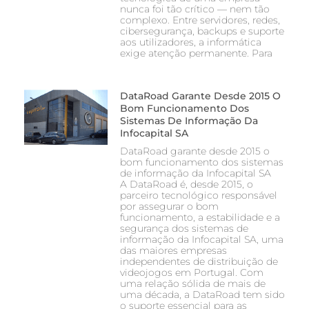
nunca foi tão crítico — nem tão
complexo. Entre servidores, redes,
cibersegurança, backups e suporte
aos utilizadores, a informática
exige atenção permanente. Para
DataRoad Garante Desde 2015 O
Bom Funcionamento Dos
Sistemas De Informação Da
Infocapital SA
DataRoad garante desde 2015 o
bom funcionamento dos sistemas
de informação da Infocapital SA
A DataRoad é, desde 2015, o
parceiro tecnológico responsável
por assegurar o bom
funcionamento, a estabilidade e a
segurança dos sistemas de
informação da Infocapital SA, uma
das maiores empresas
independentes de distribuição de
videojogos em Portugal. Com
uma relação sólida de mais de
uma década, a DataRoad tem sido
o suporte essencial para as