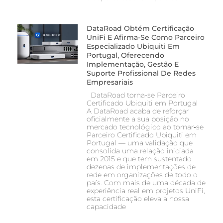
DataRoad Obtém Certificação
UniFi E Afirma-Se Como Parceiro
Especializado Ubiquiti Em
Portugal, Oferecendo
Implementação, Gestão E
Suporte Profissional De Redes
Empresariais
DataRoad torna‑se Parceiro
Certificado Ubiquiti em Portugal
A DataRoad acaba de reforçar
oficialmente a sua posição no
mercado tecnológico ao tornar‑se
Parceiro Certificado Ubiquiti em
Portugal — uma validação que
consolida uma relação iniciada
em 2015 e que tem sustentado
dezenas de implementações de
rede em organizações de todo o
país. Com mais de uma década de
experiência real em projetos UniFi,
esta certificação eleva a nossa
capacidade