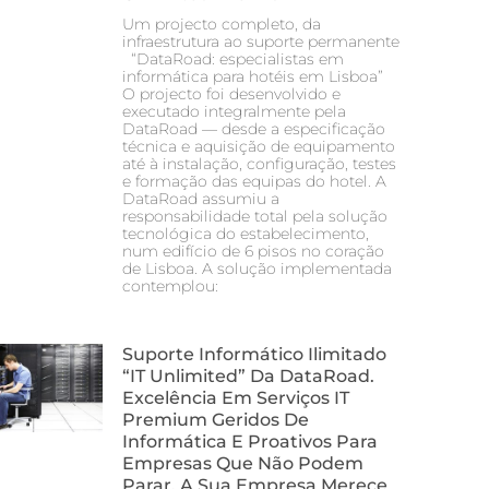
Um projecto completo, da
infraestrutura ao suporte permanente
“DataRoad: especialistas em
informática para hotéis em Lisboa”
O projecto foi desenvolvido e
executado integralmente pela
DataRoad — desde a especificação
técnica e aquisição de equipamento
até à instalação, configuração, testes
e formação das equipas do hotel. A
DataRoad assumiu a
responsabilidade total pela solução
tecnológica do estabelecimento,
num edifício de 6 pisos no coração
de Lisboa. A solução implementada
contemplou:
Suporte Informático Ilimitado
“IT Unlimited” Da DataRoad.
Excelência Em Serviços IT
Premium Geridos De
Informática E Proativos Para
Empresas Que Não Podem
Parar. A Sua Empresa Merece