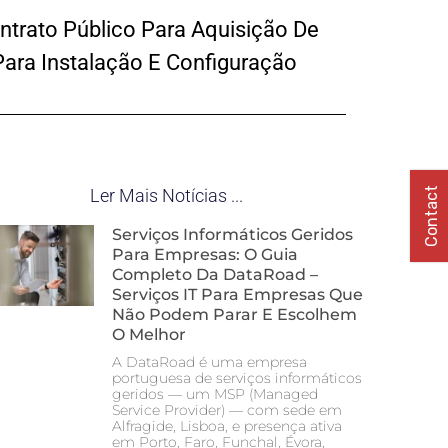
trato Público Para Aquisição De
Para Instalação E Configuração
Contact
Ler Mais Notícias ...
Serviços Informáticos Geridos
Para Empresas: O Guia
Completo Da DataRoad –
Serviços IT Para Empresas Que
Não Podem Parar E Escolhem
O Melhor
A DataRoad é uma empresa
portuguesa de serviços informáticos
geridos — um MSP (Managed
Service Provider) — com sede em
Alfragide, Lisboa, e presença ativa
em Porto, Faro, Funchal, Évora,