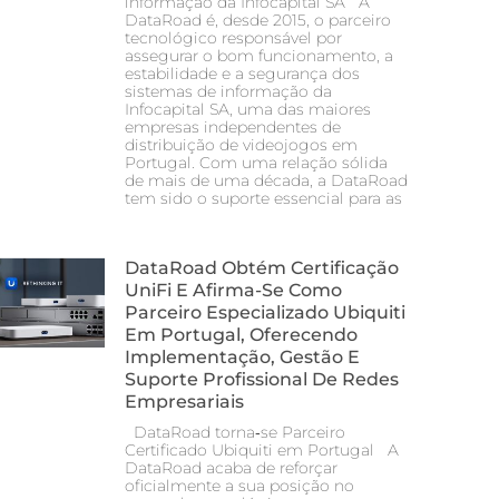
informação da Infocapital SA A
DataRoad é, desde 2015, o parceiro
tecnológico responsável por
assegurar o bom funcionamento, a
estabilidade e a segurança dos
sistemas de informação da
Infocapital SA, uma das maiores
empresas independentes de
distribuição de videojogos em
Portugal. Com uma relação sólida
de mais de uma década, a DataRoad
tem sido o suporte essencial para as
DataRoad Obtém Certificação
UniFi E Afirma-Se Como
Parceiro Especializado Ubiquiti
Em Portugal, Oferecendo
Implementação, Gestão E
Suporte Profissional De Redes
Empresariais
DataRoad torna‑se Parceiro
Certificado Ubiquiti em Portugal A
DataRoad acaba de reforçar
oficialmente a sua posição no