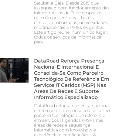
Setúbal e Beja. Desde 2015 que
assegura o bom funcionamento das
infraestruturas de TI de empresas
que não podem parar: hotéis,
clínicas, embaixadas, universidades,
multinacionais e PMEs exigentes.
Este artigo reúne, num único lugar,
todos os serviços de informática
para
DataRoad Reforça Presença
Nacional E Internacional E
Consolida‑se Como Parceiro
Tecnológico De Referência Em
Serviços IT Geridos (MSP) Nas
Áreas De Redes E Suporte
Informático Especializado
DataRoad reforça presença nacional
e internacional e consolida‑se como
parceiro tecnológico de referência
em serviços IT geridos (MSP), nas
áreas de redes e segurança
informática com know-how e
experiência e certificações. A