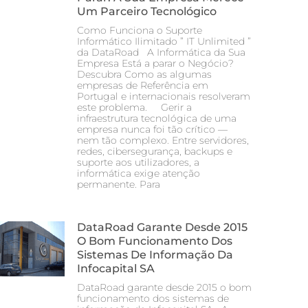
Um Parceiro Tecnológico
Como Funciona o Suporte
Informático Ilimitado ” IT Unlimited ”
da DataRoad A Informática da Sua
Empresa Está a parar o Negócio?
Descubra Como as algumas
empresas de Referência em
Portugal e internacionais resolveram
este problema. Gerir a
infraestrutura tecnológica de uma
empresa nunca foi tão crítico —
nem tão complexo. Entre servidores,
redes, cibersegurança, backups e
suporte aos utilizadores, a
informática exige atenção
permanente. Para
DataRoad Garante Desde 2015
O Bom Funcionamento Dos
Sistemas De Informação Da
Infocapital SA
DataRoad garante desde 2015 o bom
funcionamento dos sistemas de