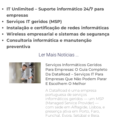
IT Unlimited – Suporte informático 24/7 para
empresas
Serviços IT geridos (MSP)
Instalação e certificação de redes informáticas
Wireless empresarial e sistemas de segurança
Consultoria informática e manutenção
preventiva
Ler Mais Notícias ...
Serviços Informáticos Geridos
Para Empresas: O Guia Completo
Da DataRoad – Serviços IT Para
Empresas Que Não Podem Parar
E Escolhem O Melhor
A DataRoad é uma empresa
portuguesa de serviços
informáticos geridos — um MSP
(Managed Service Provider) —
com sede em Alfragide, Lisboa, e
presença ativa em Porto, Faro,
Funchal, Évora, Setúbal e Beja.