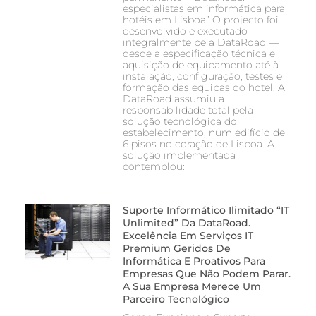
especialistas em informática para
hotéis em Lisboa” O projecto foi
desenvolvido e executado
integralmente pela DataRoad —
desde a especificação técnica e
aquisição de equipamento até à
instalação, configuração, testes e
formação das equipas do hotel. A
DataRoad assumiu a
responsabilidade total pela
solução tecnológica do
estabelecimento, num edifício de
6 pisos no coração de Lisboa. A
solução implementada
contemplou:
Suporte Informático Ilimitado “IT
Unlimited” Da DataRoad.
Excelência Em Serviços IT
Premium Geridos De
Informática E Proativos Para
Empresas Que Não Podem Parar.
A Sua Empresa Merece Um
Parceiro Tecnológico