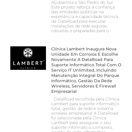
Aljubarrota e São Pedro do Sul.
Este projeto reforça a confiança
das entidades públicas na
experiência e capacidade técnica
da DataRoad para executar
instalações de rede seguras,
robustas e preparadas para o
Clínica Lambert Inaugura Nova
Unidade Em Corroios E Escolhe
Novamente A DataRoad Para
Suporte Informático Total Com O
Serviço IT Unlimited, Incluindo
Manutenção Integral Do Parque
Informático, Gestão Da Rede
Wireless, Servidores E Firewall
Empresarial
DataRoad escolhida pela Clínica
Lambert para suporte informático
total, gestão de rede e sistema
wireless empresarial A DataRoad
foi selecionada pela Clínica
Lambert para assegurar o seu
suporte informático completo,