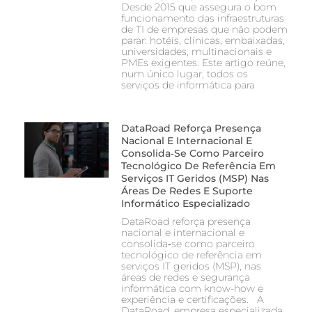
Desde 2015 que assegura o bom
funcionamento das infraestruturas
de TI de empresas que não podem
parar: hotéis, clínicas, embaixadas,
universidades, multinacionais e
PMEs exigentes. Este artigo reúne,
num único lugar, todos os
serviços de informática para
DataRoad Reforça Presença
Nacional E Internacional E
Consolida‑se Como Parceiro
Tecnológico De Referência Em
Serviços IT Geridos (MSP) Nas
Áreas De Redes E Suporte
Informático Especializado
DataRoad reforça presença
nacional e internacional e
consolida‑se como parceiro
tecnológico de referência em
serviços IT geridos (MSP), nas
áreas de redes e segurança
informática com know-how e
experiência e certificações. A
DataRoad, empresa especializada