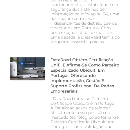
por assegurar o bom
funcionamento, a estabilidade e a
segurança dos sistemas de
informação da Infocapital SA, uma
das maiores empresas
independentes de distribuição de
videojogos em Portugal. Com
uma relação sólida de mais de
uma década, a DataRoad tem sido
o suporte essencial para as
DataRoad Obtém Certificação
UniFi E Afirma-Se Como Parceiro
Especializado Ubiquiti Em
Portugal, Oferecendo
Implementação, Gestão E
Suporte Profissional De Redes
Empresariais
DataRoad torna‑se Parceiro
Certificado Ubiquiti em Portugal
A DataRoad acaba de reforçar
oficialmente a sua posição no
mercado tecnológico ao tornar‑se
Parceiro Certificado Ubiquiti em
Portugal — uma validação que