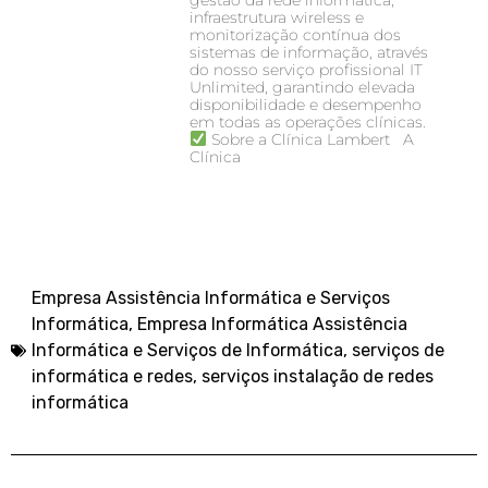
gestão da rede informática,
infraestrutura wireless e
monitorização contínua dos
sistemas de informação, através
do nosso serviço profissional IT
Unlimited, garantindo elevada
disponibilidade e desempenho
em todas as operações clínicas.
Sobre a Clínica Lambert A
Clínica
Empresa Assistência Informática e Serviços
Informática
,
Empresa Informática Assistência
Informática e Serviços de Informática
,
serviços de
informática e redes
,
serviços instalação de redes
informática