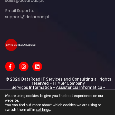
sales@dataroad.pt
Email Suporte:
support@dataroad.pt
© 2026 DataRoad IT Services and Consulting all rights
reserved - IT MSP Company
Serviços Informática - Assistência Informática -
Redes Informática Empresas - Suporte Informático
Empresarial
We are using cookies to give you the best experience on our
website.
DataRoad IT Services and Consulting LDA NIF:
You can find out more about which cookies we are using or
513368078 - CAE: 62201-R4 - Capital Social :
switch them off in
settings
.
50.001,00 € - Conservatória do registo comercial