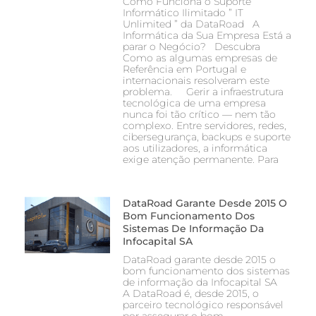
Como Funciona o Suporte
Informático Ilimitado ” IT
Unlimited ” da DataRoad A
Informática da Sua Empresa Está a
parar o Negócio? Descubra
Como as algumas empresas de
Referência em Portugal e
internacionais resolveram este
problema. Gerir a infraestrutura
tecnológica de uma empresa
nunca foi tão crítico — nem tão
complexo. Entre servidores, redes,
cibersegurança, backups e suporte
aos utilizadores, a informática
exige atenção permanente. Para
DataRoad Garante Desde 2015 O
Bom Funcionamento Dos
Sistemas De Informação Da
Infocapital SA
DataRoad garante desde 2015 o
bom funcionamento dos sistemas
de informação da Infocapital SA
A DataRoad é, desde 2015, o
parceiro tecnológico responsável