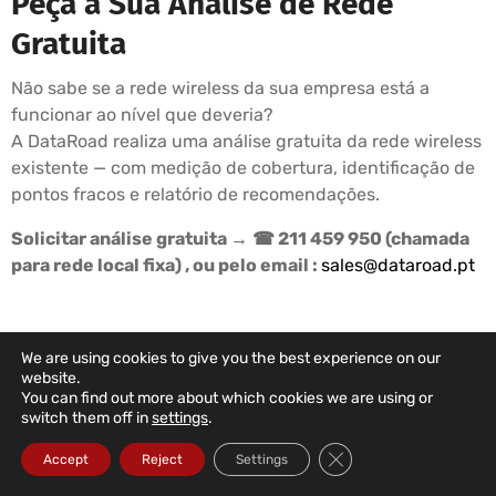
Peça a Sua Análise de Rede
Gratuita
Não sabe se a rede wireless da sua empresa está a
funcionar ao nível que deveria?
A DataRoad realiza uma análise gratuita da rede wireless
existente — com medição de cobertura, identificação de
pontos fracos e relatório de recomendações.
Solicitar análise gratuita →
☎ 211 459 950 (chamada
para rede local fixa) , ou pelo email :
sales@dataroad.pt
We are using cookies to give you the best experience on our
PLANOS DE SUPORTE DATAROAD
website.
You can find out more about which cookies we are using or
A Informática Da Sua Empresa
switch them off in
settings
.
Nas Mãos Certas
Close GDPR Cookie Ba
Accept
Reject
Settings